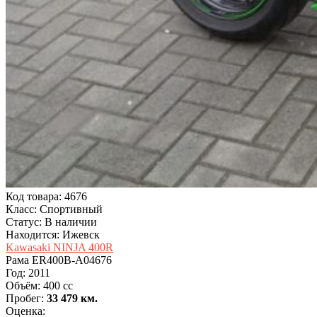
Код товара: 4676
Класс: Спортивный
Статус: В наличии
Находится: Ижевск
Kawasaki NINJA 400R
Рама
ER400B-A04676
Год:
2011
Объём:
400 cc
Пробег:
33 479 км.
Оценка: