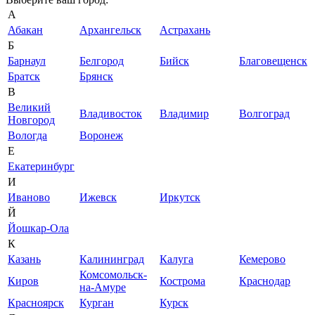
А
Абакан
Архангельск
Астрахань
Б
Барнаул
Белгород
Бийск
Благовещенск
Братск
Брянск
В
Великий
Владивосток
Владимир
Волгоград
Новгород
Вологда
Воронеж
Е
Екатеринбург
И
Иваново
Ижевск
Иркутск
Й
Йошкар-Ола
К
Казань
Калининград
Калуга
Кемерово
Комсомольск-
Киров
Кострома
Краснодар
на-Амуре
Красноярск
Курган
Курск