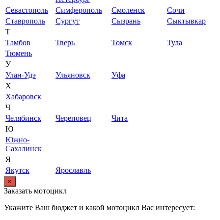
Севастополь
Симферополь
Смоленск
Сочи
Ставрополь
Сургут
Сызрань
Сыктывкар
Т
Тамбов
Тверь
Томск
Тула
Тюмень
У
Улан-Удэ
Ульяновск
Уфа
Х
Хабаровск
Ч
Челябинск
Череповец
Чита
Ю
Южно-
Сахалинск
Я
Якутск
Ярославль
×
Заказать мотоцикл
Укажите Ваш бюджет и какой мотоцикл Вас интересует: