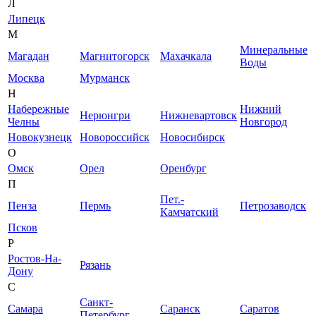
Л
Липецк
М
Минеральные
Магадан
Магнитогорск
Махачкала
Воды
Москва
Мурманск
Н
Набережные
Нижний
Нерюнгри
Нижневартовск
Челны
Новгород
Новокузнецк
Новороссийск
Новосибирск
О
Омск
Орел
Оренбург
П
Пет.-
Пенза
Пермь
Петрозаводск
Камчатский
Псков
Р
Ростов-На-
Рязань
Дону
С
Санкт-
Самара
Саранск
Саратов
Петербург