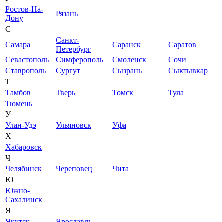
Ростов-На-
Рязань
Дону
С
Санкт-
Самара
Саранск
Саратов
Петербург
Севастополь
Симферополь
Смоленск
Сочи
Ставрополь
Сургут
Сызрань
Сыктывкар
Т
Тамбов
Тверь
Томск
Тула
Тюмень
У
Улан-Удэ
Ульяновск
Уфа
Х
Хабаровск
Ч
Челябинск
Череповец
Чита
Ю
Южно-
Сахалинск
Я
Якутск
Ярославль