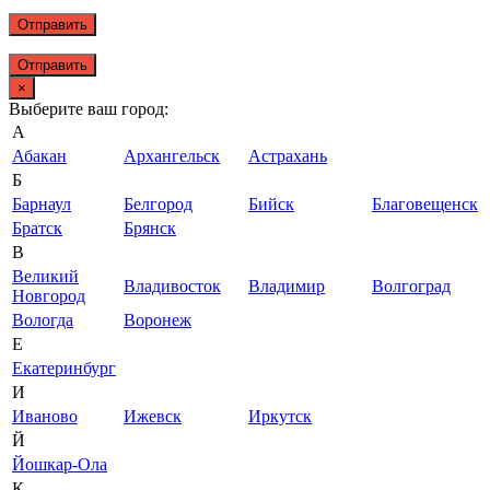
Отправить
×
Выберите ваш город:
А
Абакан
Архангельск
Астрахань
Б
Барнаул
Белгород
Бийск
Благовещенск
Братск
Брянск
В
Великий
Владивосток
Владимир
Волгоград
Новгород
Вологда
Воронеж
Е
Екатеринбург
И
Иваново
Ижевск
Иркутск
Й
Йошкар-Ола
К