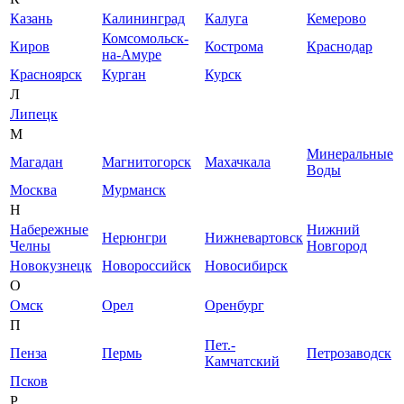
Казань
Калининград
Калуга
Кемерово
Комсомольск-
Киров
Кострома
Краснодар
на-Амуре
Красноярск
Курган
Курск
Л
Липецк
М
Минеральные
Магадан
Магнитогорск
Махачкала
Воды
Москва
Мурманск
Н
Набережные
Нижний
Нерюнгри
Нижневартовск
Челны
Новгород
Новокузнецк
Новороссийск
Новосибирск
О
Омск
Орел
Оренбург
П
Пет.-
Пенза
Пермь
Петрозаводск
Камчатский
Псков
Р