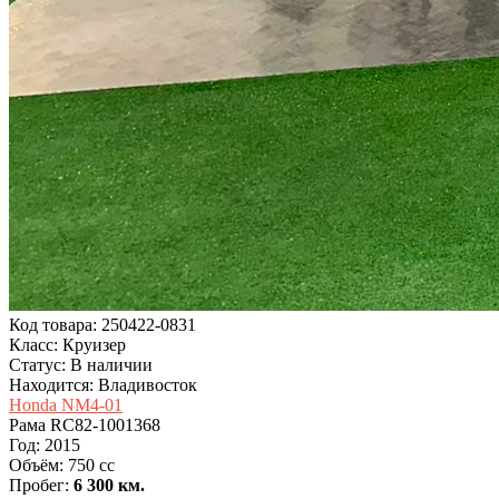
Код товара: 250422-0831
Класс: Круизер
Статус: В наличии
Находится: Владивосток
Honda NM4-01
Рама
RC82-1001368
Год:
2015
Объём:
750 cc
Пробег:
6 300 км.