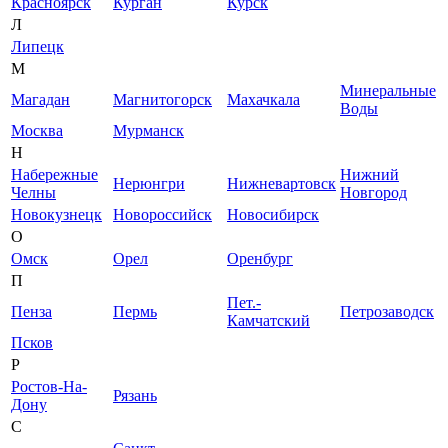
Красноярск
Курган
Курск
Л
Липецк
М
Минеральные
Магадан
Магнитогорск
Махачкала
Воды
Москва
Мурманск
Н
Набережные
Нижний
Нерюнгри
Нижневартовск
Челны
Новгород
Новокузнецк
Новороссийск
Новосибирск
О
Омск
Орел
Оренбург
П
Пет.-
Пенза
Пермь
Петрозаводск
Камчатский
Псков
Р
Ростов-На-
Рязань
Дону
С