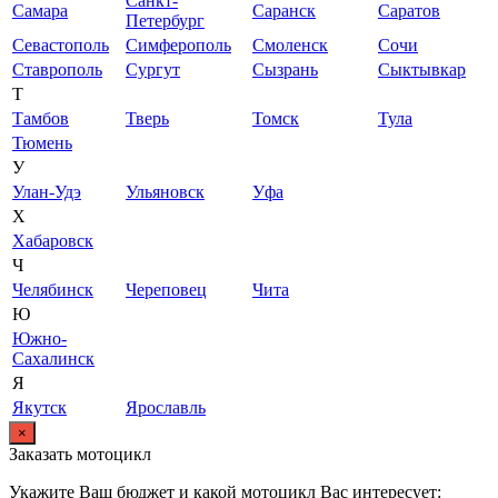
Санкт-
Самара
Саранск
Саратов
Петербург
Севастополь
Симферополь
Смоленск
Сочи
Ставрополь
Сургут
Сызрань
Сыктывкар
Т
Тамбов
Тверь
Томск
Тула
Тюмень
У
Улан-Удэ
Ульяновск
Уфа
Х
Хабаровск
Ч
Челябинск
Череповец
Чита
Ю
Южно-
Сахалинск
Я
Якутск
Ярославль
×
Заказать мотоцикл
Укажите Ваш бюджет и какой мотоцикл Вас интересует: