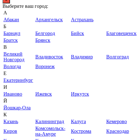
×
Выберите ваш город:
А
Абакан
Архангельск
Астрахань
Б
Барнаул
Белгород
Бийск
Благовещенск
Братск
Брянск
В
Великий
Владивосток
Владимир
Волгоград
Новгород
Вологда
Воронеж
Е
Екатеринбург
И
Иваново
Ижевск
Иркутск
Й
Йошкар-Ола
К
Казань
Калининград
Калуга
Кемерово
Комсомольск-
Киров
Кострома
Краснодар
на-Амуре