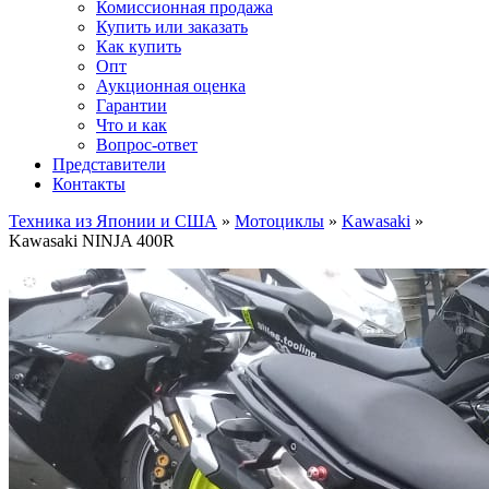
Комиссионная продажа
Купить или заказать
Как купить
Опт
Аукционная оценка
Гарантии
Что и как
Вопрос-ответ
Представители
Контакты
Техника из Японии и США
»
Мотоциклы
»
Kawasaki
»
Kawasaki NINJA 400R