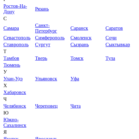
Ростов-На-
Рязань
Дону
С
Санкт-
Самара
Саранск
Саратов
Петербург
Севастополь
Симферополь
Смоленск
Сочи
Ставрополь
Сургут
Сызрань
Сыктывкар
Т
Тамбов
Тверь
Томск
Тула
Тюмень
У
Улан-Удэ
Ульяновск
Уфа
Х
Хабаровск
Ч
Челябинск
Череповец
Чита
Ю
Южно-
Сахалинск
Я
Якутск
Ярославль