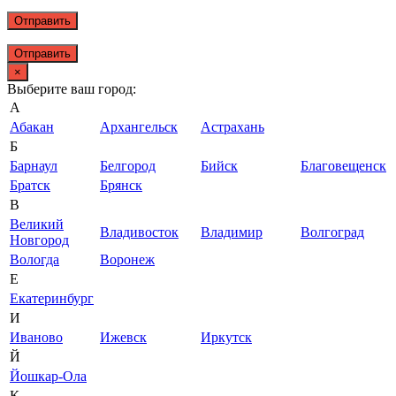
Отправить
×
Выберите ваш город:
А
Абакан
Архангельск
Астрахань
Б
Барнаул
Белгород
Бийск
Благовещенск
Братск
Брянск
В
Великий
Владивосток
Владимир
Волгоград
Новгород
Вологда
Воронеж
Е
Екатеринбург
И
Иваново
Ижевск
Иркутск
Й
Йошкар-Ола
К