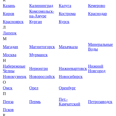
Казань
Калининград
Калуга
Кемерово
Комсомольск-
Киров
Кострома
Краснодар
на-Амуре
Красноярск
Курган
Курск
Л
Липецк
М
Минеральные
Магадан
Магнитогорск
Махачкала
Воды
Москва
Мурманск
Н
Набережные
Нижний
Нерюнгри
Нижневартовск
Челны
Новгород
Новокузнецк
Новороссийск
Новосибирск
О
Омск
Орел
Оренбург
П
Пет.-
Пенза
Пермь
Петрозаводск
Камчатский
Псков
Р