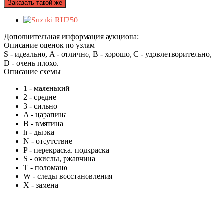
Заказать такой же
Дополнительная информация аукциона:
Описание оценок по узлам
S - идеально, A - отлично, B - хорошо, C - удовлетворительно,
D - очень плохо.
Описание схемы
1
- маленький
2
- средне
3
- сильно
A
- царапина
B
- вмятина
h
- дырка
N
- отсутствие
P
- перекраска, подкраска
S
- окислы, ржавчина
T
- поломано
W
- следы восстановления
X
- замена