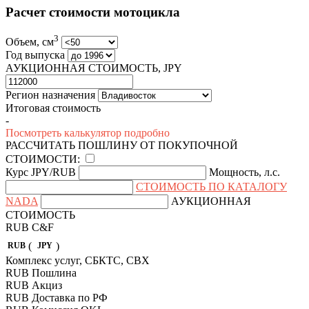
Расчет стоимости мотоцикла
3
Объем, см
Год выпуска
АУКЦИОННАЯ СТОИМОСТЬ, JPY
Регион назначения
Итоговая стоимость
-
Посмотреть калькулятор подробно
РАССЧИТАТЬ ПОШЛИНУ ОТ ПОКУПОЧНОЙ
СТОИМОСТИ:
Курс JPY/RUB
Мощность, л.с.
СТОИМОСТЬ ПО КАТАЛОГУ
NADA
АУКЦИОННАЯ
СТОИМОСТЬ
RUB
C&F
(
)
RUB
JPY
Комплекс услуг, СБКТС, СВХ
RUB
Пошлина
RUB
Акциз
RUB
Доставка по РФ