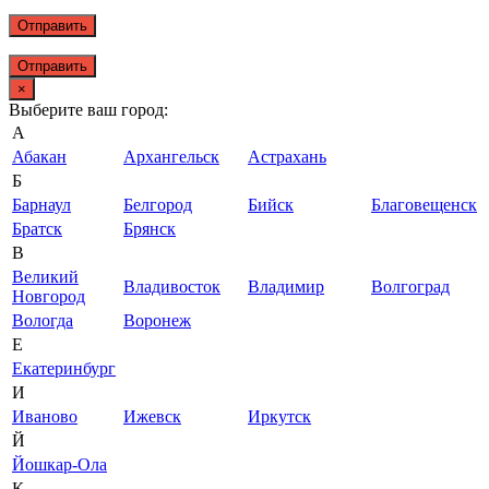
Отправить
×
Выберите ваш город:
А
Абакан
Архангельск
Астрахань
Б
Барнаул
Белгород
Бийск
Благовещенск
Братск
Брянск
В
Великий
Владивосток
Владимир
Волгоград
Новгород
Вологда
Воронеж
Е
Екатеринбург
И
Иваново
Ижевск
Иркутск
Й
Йошкар-Ола
К