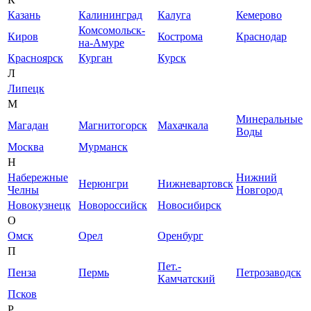
Казань
Калининград
Калуга
Кемерово
Комсомольск-
Киров
Кострома
Краснодар
на-Амуре
Красноярск
Курган
Курск
Л
Липецк
М
Минеральные
Магадан
Магнитогорск
Махачкала
Воды
Москва
Мурманск
Н
Набережные
Нижний
Нерюнгри
Нижневартовск
Челны
Новгород
Новокузнецк
Новороссийск
Новосибирск
О
Омск
Орел
Оренбург
П
Пет.-
Пенза
Пермь
Петрозаводск
Камчатский
Псков
Р