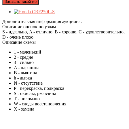
Заказать такой же
Дополнительная информация аукциона:
Описание оценок по узлам
S - идеально, A - отлично, B - хорошо, C - удовлетворительно,
D - очень плохо.
Описание схемы
1
- маленький
2
- средне
3
- сильно
A
- царапина
B
- вмятина
h
- дырка
N
- отсутствие
P
- перекраска, подкраска
S
- окислы, ржавчина
T
- поломано
W
- следы восстановления
X
- замена