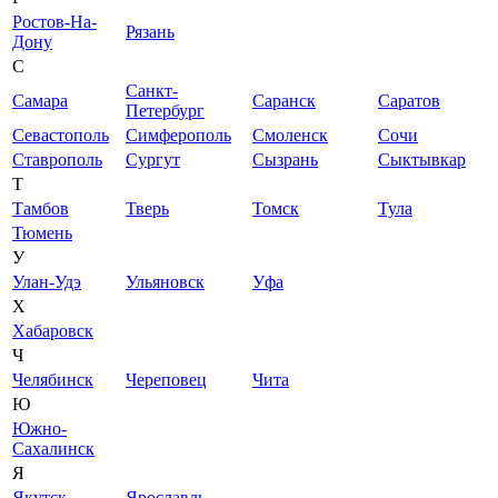
Ростов-На-
Рязань
Дону
С
Санкт-
Самара
Саранск
Саратов
Петербург
Севастополь
Симферополь
Смоленск
Сочи
Ставрополь
Сургут
Сызрань
Сыктывкар
Т
Тамбов
Тверь
Томск
Тула
Тюмень
У
Улан-Удэ
Ульяновск
Уфа
Х
Хабаровск
Ч
Челябинск
Череповец
Чита
Ю
Южно-
Сахалинск
Я
Якутск
Ярославль