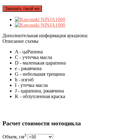
Заказать такой же
Дополнительная информация аукциона:
Описание схемы
A
- цаРапина
C
- учтечка масла
D
- маленькая царапина
e
- ржавчина
G
- небольшая трещина
h
- изгиб
I
- утечка масла
J
- царапина, ржавчина
K
- облупленная краска
Расчет стоимости мотоцикла
3
Объем, см