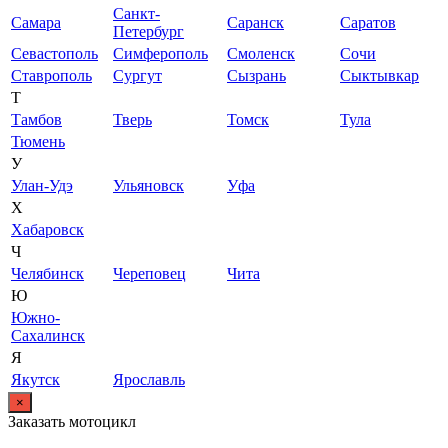
Санкт-
Самара
Саранск
Саратов
Петербург
Севастополь
Симферополь
Смоленск
Сочи
Ставрополь
Сургут
Сызрань
Сыктывкар
Т
Тамбов
Тверь
Томск
Тула
Тюмень
У
Улан-Удэ
Ульяновск
Уфа
Х
Хабаровск
Ч
Челябинск
Череповец
Чита
Ю
Южно-
Сахалинск
Я
Якутск
Ярославль
×
Заказать мотоцикл