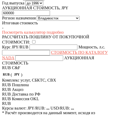
Год выпуска
АУКЦИОННАЯ СТОИМОСТЬ, JPY
Регион назначения
Итоговая стоимость
-
Посмотреть калькулятор подробно
РАССЧИТАТЬ ПОШЛИНУ ОТ ПОКУПОЧНОЙ
СТОИМОСТИ:
Курс JPY/RUB
Мощность, л.с.
СТОИМОСТЬ ПО КАТАЛОГУ
NADA
АУКЦИОННАЯ
СТОИМОСТЬ
RUB
C&F
(
)
RUB
JPY
Комплекс услуг, СБКТС, СВХ
RUB
Пошлина
RUB
Акциз
RUB
Доставка по РФ
RUB
Комиcсия OKL
RUB
Курсы валют:
JPY/RUB:
...
USD/RUB:
...
* Расчёт производится на данный момент, исходя из