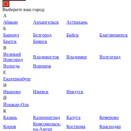
×
Выберите ваш город:
А
Абакан
Архангельск
Астрахань
Б
Барнаул
Белгород
Бийск
Благовещенск
Братск
Брянск
В
Великий
Владивосток
Владимир
Волгоград
Новгород
Вологда
Воронеж
Е
Екатеринбург
И
Иваново
Ижевск
Иркутск
Й
Йошкар-Ола
К
Казань
Калининград
Калуга
Кемерово
Комсомольск-
Киров
Кострома
Краснодар
на-Амуре