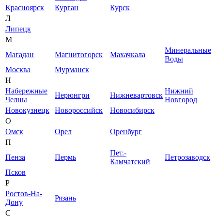
Красноярск
Курган
Курск
Л
Липецк
М
Минеральные
Магадан
Магнитогорск
Махачкала
Воды
Москва
Мурманск
Н
Набережные
Нижний
Нерюнгри
Нижневартовск
Челны
Новгород
Новокузнецк
Новороссийск
Новосибирск
О
Омск
Орел
Оренбург
П
Пет.-
Пенза
Пермь
Петрозаводск
Камчатский
Псков
Р
Ростов-На-
Рязань
Дону
С