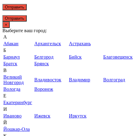
Отправить
×
Выберите ваш город:
А
Абакан
Архангельск
Астрахань
Б
Барнаул
Белгород
Бийск
Благовещенск
Братск
Брянск
В
Великий
Владивосток
Владимир
Волгоград
Новгород
Вологда
Воронеж
Е
Екатеринбург
И
Иваново
Ижевск
Иркутск
Й
Йошкар-Ола
К