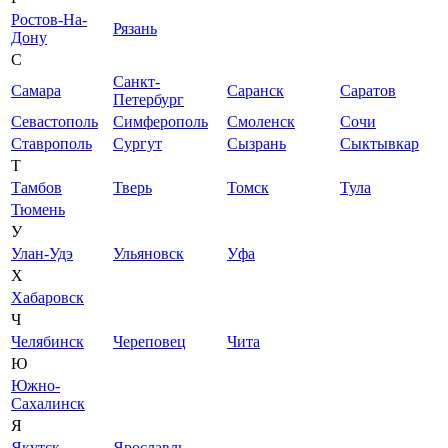
Ростов-На-
Рязань
Дону
С
Санкт-
Самара
Саранск
Саратов
Петербург
Севастополь
Симферополь
Смоленск
Сочи
Ставрополь
Сургут
Сызрань
Сыктывкар
Т
Тамбов
Тверь
Томск
Тула
Тюмень
У
Улан-Удэ
Ульяновск
Уфа
Х
Хабаровск
Ч
Челябинск
Череповец
Чита
Ю
Южно-
Сахалинск
Я
Якутск
Ярославль