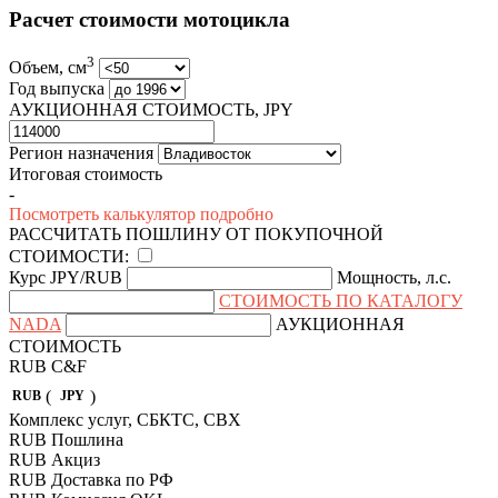
Расчет стоимости мотоцикла
3
Объем, см
Год выпуска
АУКЦИОННАЯ СТОИМОСТЬ, JPY
Регион назначения
Итоговая стоимость
-
Посмотреть калькулятор подробно
РАССЧИТАТЬ ПОШЛИНУ ОТ ПОКУПОЧНОЙ
СТОИМОСТИ:
Курс JPY/RUB
Мощность, л.с.
СТОИМОСТЬ ПО КАТАЛОГУ
NADA
АУКЦИОННАЯ
СТОИМОСТЬ
RUB
C&F
(
)
RUB
JPY
Комплекс услуг, СБКТС, СВХ
RUB
Пошлина
RUB
Акциз
RUB
Доставка по РФ