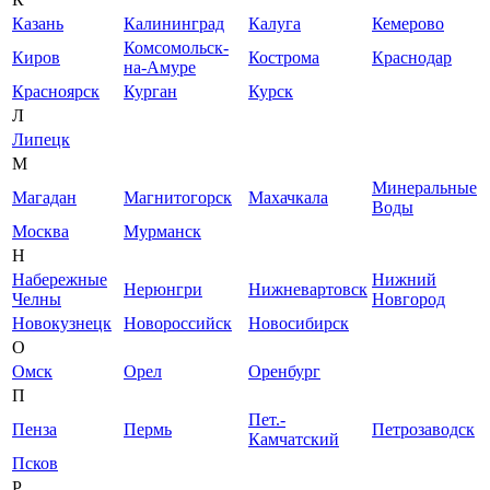
Казань
Калининград
Калуга
Кемерово
Комсомольск-
Киров
Кострома
Краснодар
на-Амуре
Красноярск
Курган
Курск
Л
Липецк
М
Минеральные
Магадан
Магнитогорск
Махачкала
Воды
Москва
Мурманск
Н
Набережные
Нижний
Нерюнгри
Нижневартовск
Челны
Новгород
Новокузнецк
Новороссийск
Новосибирск
О
Омск
Орел
Оренбург
П
Пет.-
Пенза
Пермь
Петрозаводск
Камчатский
Псков
Р