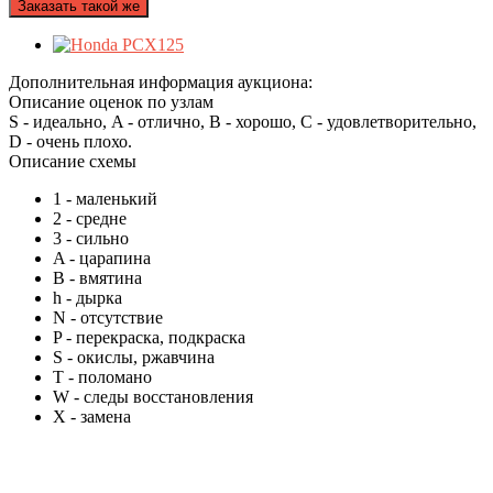
Заказать такой же
Дополнительная информация аукциона:
Описание оценок по узлам
S - идеально, A - отлично, B - хорошо, C - удовлетворительно,
D - очень плохо.
Описание схемы
1
- маленький
2
- средне
3
- сильно
A
- царапина
B
- вмятина
h
- дырка
N
- отсутствие
P
- перекраска, подкраска
S
- окислы, ржавчина
T
- поломано
W
- следы восстановления
X
- замена