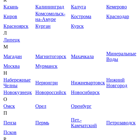
Казань
Калининград
Калуга
Кемерово
Комсомольск-
Киров
Кострома
Краснодар
на-Амуре
Красноярск
Курган
Курск
Л
Липецк
М
Минеральные
Магадан
Магнитогорск
Махачкала
Воды
Москва
Мурманск
Н
Набережные
Нижний
Нерюнгри
Нижневартовск
Челны
Новгород
Новокузнецк
Новороссийск
Новосибирск
О
Омск
Орел
Оренбург
П
Пет.-
Пенза
Пермь
Петрозаводск
Камчатский
Псков
Р