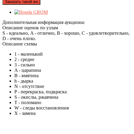
Заказать такой же
Дополнительная информация аукциона:
Описание оценок по узлам
S - идеально, A - отлично, B - хорошо, C - удовлетворительно,
D - очень плохо.
Описание схемы
1
- маленький
2
- средне
3
- сильно
A
- царапина
B
- вмятина
h
- дырка
N
- отсутствие
P
- перекраска, подкраска
S
- окислы, ржавчина
T
- поломано
W
- следы восстановления
X
- замена