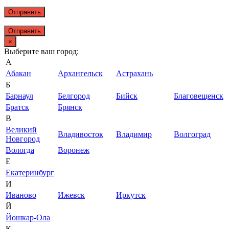
Отправить
×
Выберите ваш город:
А
Абакан
Архангельск
Астрахань
Б
Барнаул
Белгород
Бийск
Благовещенск
Братск
Брянск
В
Великий
Владивосток
Владимир
Волгоград
Новгород
Вологда
Воронеж
Е
Екатеринбург
И
Иваново
Ижевск
Иркутск
Й
Йошкар-Ола
К