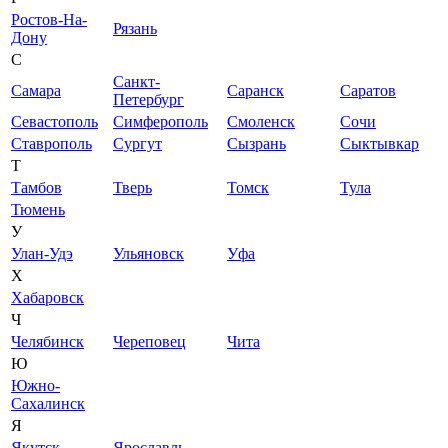
Ростов-На-
Рязань
Дону
С
Санкт-
Самара
Саранск
Саратов
Петербург
Севастополь
Симферополь
Смоленск
Сочи
Ставрополь
Сургут
Сызрань
Сыктывкар
Т
Тамбов
Тверь
Томск
Тула
Тюмень
У
Улан-Удэ
Ульяновск
Уфа
Х
Хабаровск
Ч
Челябинск
Череповец
Чита
Ю
Южно-
Сахалинск
Я
Якутск
Ярославль