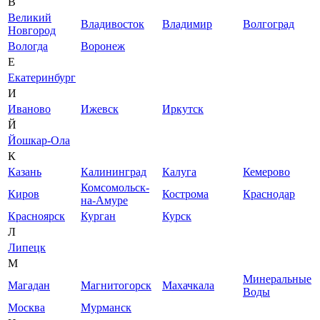
В
Великий
Владивосток
Владимир
Волгоград
Новгород
Вологда
Воронеж
Е
Екатеринбург
И
Иваново
Ижевск
Иркутск
Й
Йошкар-Ола
К
Казань
Калининград
Калуга
Кемерово
Комсомольск-
Киров
Кострома
Краснодар
на-Амуре
Красноярск
Курган
Курск
Л
Липецк
М
Минеральные
Магадан
Магнитогорск
Махачкала
Воды
Москва
Мурманск