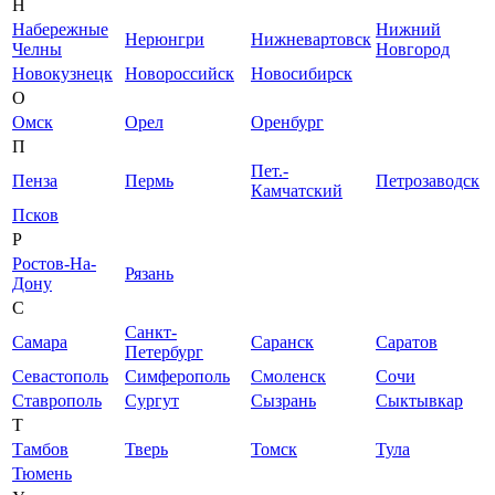
Н
Набережные
Нижний
Нерюнгри
Нижневартовск
Челны
Новгород
Новокузнецк
Новороссийск
Новосибирск
О
Омск
Орел
Оренбург
П
Пет.-
Пенза
Пермь
Петрозаводск
Камчатский
Псков
Р
Ростов-На-
Рязань
Дону
С
Санкт-
Самара
Саранск
Саратов
Петербург
Севастополь
Симферополь
Смоленск
Сочи
Ставрополь
Сургут
Сызрань
Сыктывкар
Т
Тамбов
Тверь
Томск
Тула
Тюмень