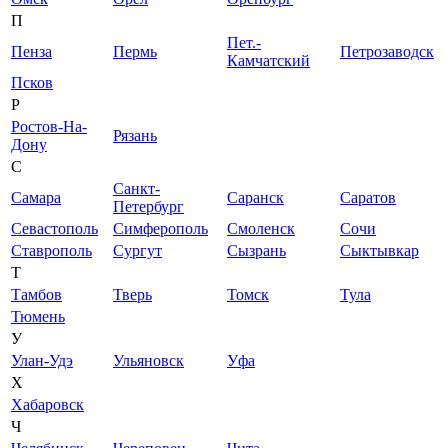
П
Пет.-
Пенза
Пермь
Петрозаводск
Камчатский
Псков
Р
Ростов-На-
Рязань
Дону
С
Санкт-
Самара
Саранск
Саратов
Петербург
Севастополь
Симферополь
Смоленск
Сочи
Ставрополь
Сургут
Сызрань
Сыктывкар
Т
Тамбов
Тверь
Томск
Тула
Тюмень
У
Улан-Удэ
Ульяновск
Уфа
Х
Хабаровск
Ч