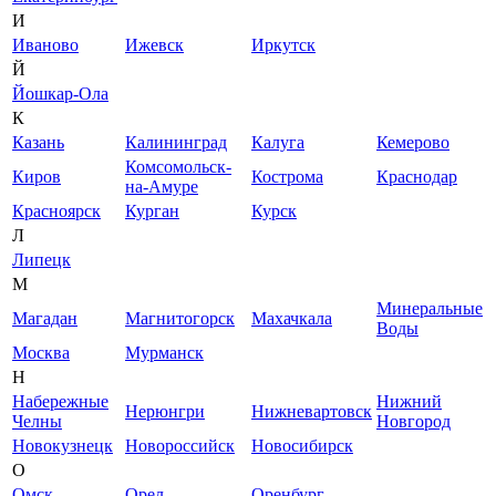
И
Иваново
Ижевск
Иркутск
Й
Йошкар-Ола
К
Казань
Калининград
Калуга
Кемерово
Комсомольск-
Киров
Кострома
Краснодар
на-Амуре
Красноярск
Курган
Курск
Л
Липецк
М
Минеральные
Магадан
Магнитогорск
Махачкала
Воды
Москва
Мурманск
Н
Набережные
Нижний
Нерюнгри
Нижневартовск
Челны
Новгород
Новокузнецк
Новороссийск
Новосибирск
О
Омск
Орел
Оренбург