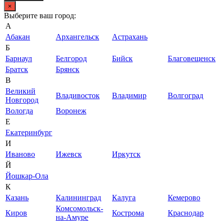
×
Выберите ваш город:
А
Абакан
Архангельск
Астрахань
Б
Барнаул
Белгород
Бийск
Благовещенск
Братск
Брянск
В
Великий
Владивосток
Владимир
Волгоград
Новгород
Вологда
Воронеж
Е
Екатеринбург
И
Иваново
Ижевск
Иркутск
Й
Йошкар-Ола
К
Казань
Калининград
Калуга
Кемерово
Комсомольск-
Киров
Кострома
Краснодар
на-Амуре