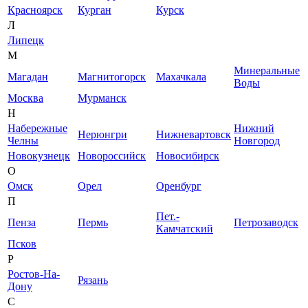
Красноярск
Курган
Курск
Л
Липецк
М
Минеральные
Магадан
Магнитогорск
Махачкала
Воды
Москва
Мурманск
Н
Набережные
Нижний
Нерюнгри
Нижневартовск
Челны
Новгород
Новокузнецк
Новороссийск
Новосибирск
О
Омск
Орел
Оренбург
П
Пет.-
Пенза
Пермь
Петрозаводск
Камчатский
Псков
Р
Ростов-На-
Рязань
Дону
С