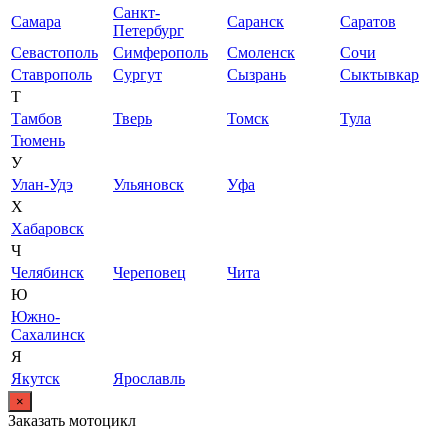
Санкт-
Самара
Саранск
Саратов
Петербург
Севастополь
Симферополь
Смоленск
Сочи
Ставрополь
Сургут
Сызрань
Сыктывкар
Т
Тамбов
Тверь
Томск
Тула
Тюмень
У
Улан-Удэ
Ульяновск
Уфа
Х
Хабаровск
Ч
Челябинск
Череповец
Чита
Ю
Южно-
Сахалинск
Я
Якутск
Ярославль
×
Заказать мотоцикл