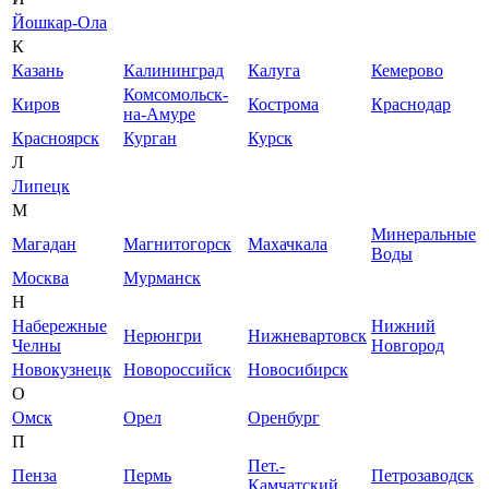
Йошкар-Ола
К
Казань
Калининград
Калуга
Кемерово
Комсомольск-
Киров
Кострома
Краснодар
на-Амуре
Красноярск
Курган
Курск
Л
Липецк
М
Минеральные
Магадан
Магнитогорск
Махачкала
Воды
Москва
Мурманск
Н
Набережные
Нижний
Нерюнгри
Нижневартовск
Челны
Новгород
Новокузнецк
Новороссийск
Новосибирск
О
Омск
Орел
Оренбург
П
Пет.-
Пенза
Пермь
Петрозаводск
Камчатский