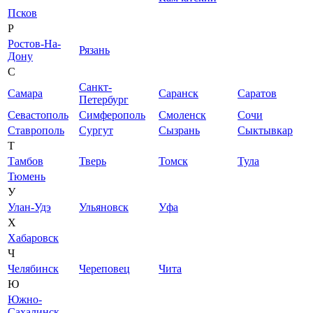
Псков
Р
Ростов-На-
Рязань
Дону
С
Санкт-
Самара
Саранск
Саратов
Петербург
Севастополь
Симферополь
Смоленск
Сочи
Ставрополь
Сургут
Сызрань
Сыктывкар
Т
Тамбов
Тверь
Томск
Тула
Тюмень
У
Улан-Удэ
Ульяновск
Уфа
Х
Хабаровск
Ч
Челябинск
Череповец
Чита
Ю
Южно-
Сахалинск