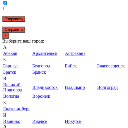
Отправить
×
Выберите ваш город:
А
Абакан
Архангельск
Астрахань
Б
Барнаул
Белгород
Бийск
Благовещенск
Братск
Брянск
В
Великий
Владивосток
Владимир
Волгоград
Новгород
Вологда
Воронеж
Е
Екатеринбург
И
Иваново
Ижевск
Иркутск
Й