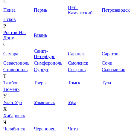
П
Пет.-
Пенза
Пермь
Петрозаводск
Камчатский
Псков
Р
Ростов-На-
Рязань
Дону
С
Санкт-
Самара
Саранск
Саратов
Петербург
Севастополь
Симферополь
Смоленск
Сочи
Ставрополь
Сургут
Сызрань
Сыктывкар
Т
Тамбов
Тверь
Томск
Тула
Тюмень
У
Улан-Удэ
Ульяновск
Уфа
Х
Хабаровск
Ч
Челябинск
Череповец
Чита