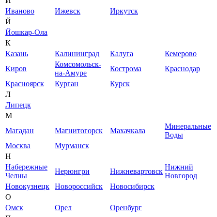
И
Иваново
Ижевск
Иркутск
Й
Йошкар-Ола
К
Казань
Калининград
Калуга
Кемерово
Комсомольск-
Киров
Кострома
Краснодар
на-Амуре
Красноярск
Курган
Курск
Л
Липецк
М
Минеральные
Магадан
Магнитогорск
Махачкала
Воды
Москва
Мурманск
Н
Набережные
Нижний
Нерюнгри
Нижневартовск
Челны
Новгород
Новокузнецк
Новороссийск
Новосибирск
О
Омск
Орел
Оренбург