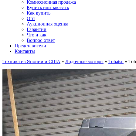
Комиссионная продажа
Купить или заказать
Как купить
Опт
Аукционная оценка
Гарантии
Что и как
Вопрос-ответ
Представители
Контакты
Техника из Японии и США
»
Лодочные моторы
»
Tohatsu
»
Toh