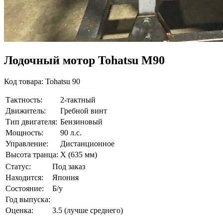
Лодочный мотор Tohatsu M90
Код товара: Tohatsu 90
Тактность:
2-тактный
Движитель:
Гребной винт
Тип двигателя:
Бензиновый
Мощность:
90 л.с.
Управление:
Дистанционное
Высота транца:
X (635 мм)
Статус:
Под заказ
Находится:
Япония
Состояние:
Б/у
Год выпуска:
Оценка:
3.5 (лучше среднего)