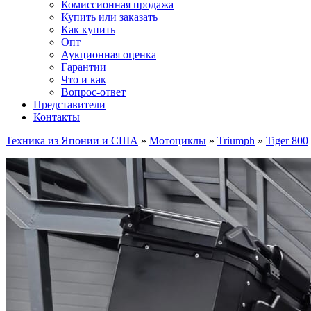
Комиссионная продажа
Купить или заказать
Как купить
Опт
Аукционная оценка
Гарантии
Что и как
Вопрос-ответ
Представители
Контакты
Техника из Японии и США
»
Мотоциклы
»
Triumph
»
Tiger 800