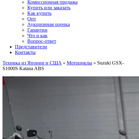
Комиссионная продажа
Купить или заказать
Как купить
Опт
Аукционная оценка
Гарантии
Что и как
Вопрос-ответ
Представители
Контакты
Техника из Японии и США
»
Мотоциклы
»
Suzuki GSX-
S1000S Katana ABS