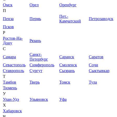
Омск
Орел
Оренбург
П
Пет.-
Пенза
Пермь
Петрозаводск
Камчатский
Псков
Р
Ростов-На-
Рязань
Дону
С
Санкт-
Самара
Саранск
Саратов
Петербург
Севастополь
Симферополь
Смоленск
Сочи
Ставрополь
Сургут
Сызрань
Сыктывкар
Т
Тамбов
Тверь
Томск
Тула
Тюмень
У
Улан-Удэ
Ульяновск
Уфа
Х
Хабаровск
Ч