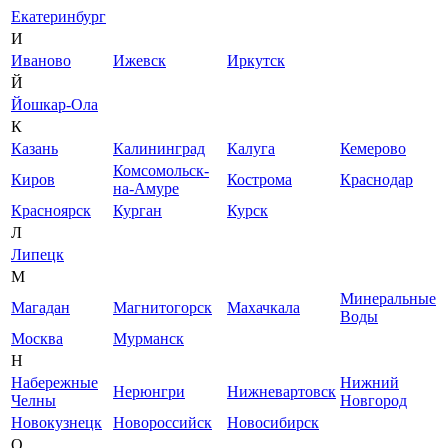
Екатеринбург
И
Иваново
Ижевск
Иркутск
Й
Йошкар-Ола
К
Казань
Калининград
Калуга
Кемерово
Комсомольск-
Киров
Кострома
Краснодар
на-Амуре
Красноярск
Курган
Курск
Л
Липецк
М
Минеральные
Магадан
Магнитогорск
Махачкала
Воды
Москва
Мурманск
Н
Набережные
Нижний
Нерюнгри
Нижневартовск
Челны
Новгород
Новокузнецк
Новороссийск
Новосибирск
О