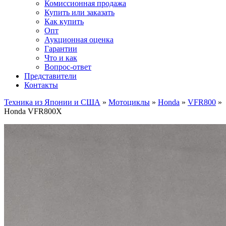
Комиссионная продажа
Купить или заказать
Как купить
Опт
Аукционная оценка
Гарантии
Что и как
Вопрос-ответ
Представители
Контакты
Техника из Японии и США
»
Мотоциклы
»
Honda
»
VFR800
»
Honda VFR800X