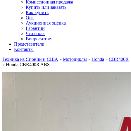
Комиссионная продажа
Купить или заказать
Как купить
Опт
Аукционная оценка
Гарантии
Что и как
Вопрос-ответ
Представители
Контакты
Техника из Японии и США
»
Мотоциклы
»
Honda
»
CBR400R
»
Honda CBR400R ABS